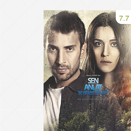
49 серия
50 серия
51 серия
7.7
53 серия
54 серия
55 серия
57 серия
58 серия
59 серия
61 серия
62 серия
63 серия
65 серия
66 серия
67 серия
69 серия
70 серия
71 серия
73 серия
74 серия
75 серия
77 серия
78 серия
79 серия
81 серия
82 серия
83 серия