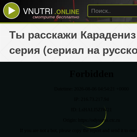
VNUTRI
.ONLINE
смотрите бесплатно
Ты расскажи Карадениз
серия (сериал на русск