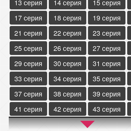
13 серия
14 серия
15 серия
17 серия
18 серия
19 серия
21 серия
22 серия
23 серия
25 серия
26 серия
27 серия
29 серия
30 серия
31 серия
33 серия
34 серия
35 серия
37 серия
38 серия
39 серия
41 серия
42 серия
43 серия
45 серия
46 серия
47 серия