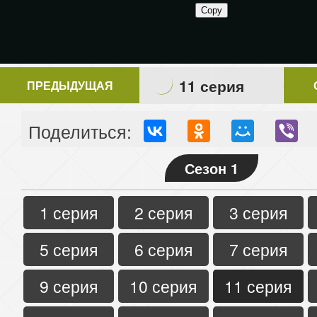
11 серия
ПРЕДЫДУЩАЯ
Поделиться:
Сезон 1
1 серия
2 серия
3 серия
5 серия
6 серия
7 серия
9 серия
10 серия
11 серия