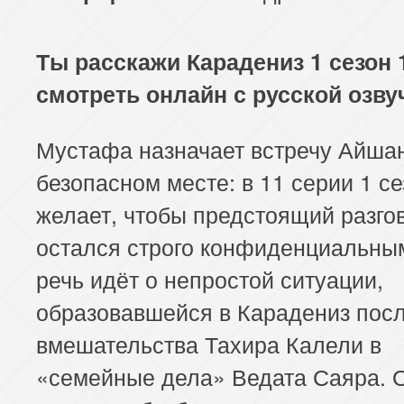
117 серия
118 серия
119 серия
Ты расскажи Карадениз 1 сезон 
121 серия
122 серия
123 серия
смотреть онлайн с русской озву
125 серия
126 серия
127 серия
Мустафа назначает встречу Айшан
129 серия
130 серия
131 серия
безопасном месте: в 11 серии 1 се
133 серия
134 серия
135 серия
желает, чтобы предстоящий разго
остался строго конфиденциальны
137 серия
138 серия
139 серия
речь идёт о непростой ситуации,
141 серия
142 серия
143 серия
образовавшейся в Карадениз пос
вмешательства Тахира Калели в
145 серия
146 серия
147 серия
«семейные дела» Ведата Саяра. 
149 серия
150 серия
151 серия