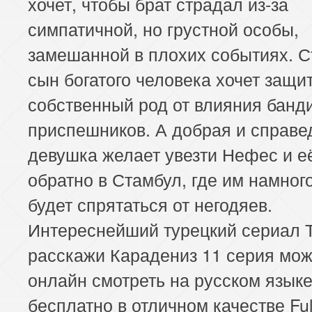
хочет, чтобы брат страдал из-за
153 серия
154 серия
155 серия
симпатичной, но грустной особы,
замешанной в плохих событиях. 
157 серия
158 серия
159 серия
сын богатого человека хочет защи
161 серия
162 серия
163 серия
собственный род от влияния банди
приспешников. А добрая и справе
165 серия
166 серия
167 серия
девушка желает увезти Нефес и е
169 серия
170 серия
171 серия
обратно в Стамбул, где им намног
будет спрятаться от негодяев.
173 серия
174 серия
175 серия
Интереснейший турецкий сериал 
177 серия
178 серия
179 серия
расскажи Карадениз 11 серия мо
онлайн смотреть на русском язык
181 серия
182 серия
183 серия
бесплатно в отличном качестве Ful