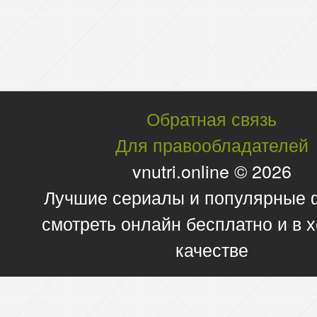
Обратная связь
Для правообладателей
vnutri.online © 2026
Лучшие сериалы и популярные
смотреть онлайн бесплатно и в
качестве