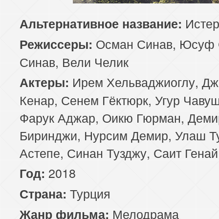
Истер
Альтернативное название:
85 серия
86 серия
87 серия
Осман Синав, Юсуф
Режиссеры:
89 серия
90 серия
91 серия
Синав, Вели Челик
93 серия
94 серия
95 серия
Ирем Хельваджиоглу, Д
Актеры:
Кенар, Сенем Гёктюрк, Угур Чавуш
97 серия
98 серия
99 серия
Фарук Аджар, Оикю Гюрман, Деми
101 серия
102 серия
103 серия
Биринджи, Нурсим Демир, Улаш Т
105 серия
106 серия
107 серия
Астепе, Синан Тузджу, Саит Генай
2018
Год:
109 серия
110 серия
111 серия
Турция
Страна:
113 серия
114 серия
115 серия
Мелодрама
Жанр фильма: