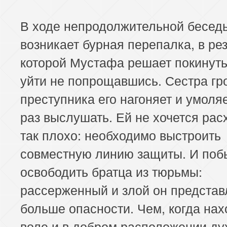
185 серия
186 серия
187 серия
В ходе непродолжительной бесед
189 серия
190 серия
191 серия
возникает бурная перепалка, в ре
193 серия
194 серия
195 серия
которой Мустафа решает покинуть
уйти не попрощавшись. Сестра гр
197 серия
198 серия
199 серия
преступника его нагоняет и умоля
201 серия
202 серия
203 серия
раз выслушать. Ей не хочется рас
так плохо: необходимо выстроить
205 серия
206 серия
207 серия
совместную линию защиты. И поб
освободить братца из тюрьмы:
рассерженный и злой он представ
больше опасности. Чем, когда нах
воле и в добром расположении ду