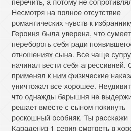
перечить, а потому не сопротивля
153 серия
154 серия
155 серия
Несмотря на полное отсутствие
романтических чувств к избранник
157 серия
158 серия
159 серия
Героиня была уверена, что сумеет
161 серия
162 серия
163 серия
перебороть себя ради появившегос
отношениях сына. Все чаще супру
165 серия
166 серия
167 серия
начинал вести себя агрессивней. 
169 серия
170 серия
171 серия
применял к ним физические наказ
уничтожал все хорошее. Неудивит
173 серия
174 серия
175 серия
что однажды барышня не выдержи
177 серия
178 серия
179 серия
решает вместе с сыном покинуть
роскошный особняк. Ты расскажи
181 серия
182 серия
183 серия
Карадениз 1 серия смотреть в хо