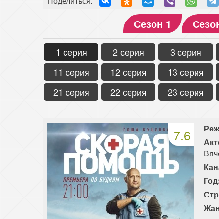
Поделиться:
Сезон 1
Сезо
1 серия
2 серия
3 серия
11 серия
12 серия
13 серия
21 серия
22 серия
23 серия
Реж
7.6
Акт
Вяч
Кан
Год
Стр
Жан