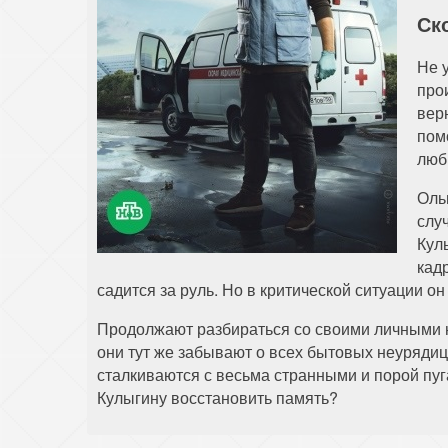
Ск
Не 
про
вер
пом
люб
Оль
слу
Кул
кад
садится за руль. Но в критической ситуации 
Продолжают разбираться со своими личными не
они тут же забывают о всех бытовых неурядиц
сталкиваются с весьма странными и порой пу
Кулыгину восстановить память?