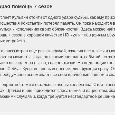
орая помощь 7 сезон
успеет Кулыгин отойти от одного удара судьбы, как ему при
исшествия Константин потерял память. Он пока находится в 
нуться к исполнению своих обязанностей. Здесь можно най
ощь 7 сезон в хорошем качестве HD 720 и 1080 (фильм 2024 
ых устройств.
га, рассмотрев еще раз его случай, взвесив все плюсы и мин
чаются моменты, когда он вспоминает часть событий, но зат
ыгин выезжает на вызов, спасает жизни. На подстанции ск
ров. Сейчас Кулыгин вновь исполняет две функции сразу. Он
он необдуманно вспоминает все свои врачебные навыки и сп
приятностями и остальные члены коллектива. Стоит только
ах. Врачам вновь приходится спасать жизни пациентам, ок
гающими случаями, когда требуется нестандартное решение