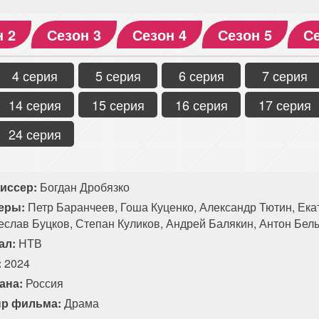
н 2
Сезон 3
Сезон 4
Сезон 5
Се
4 серия
5 серия
6 серия
7 серия
14 серия
15 серия
16 серия
17 серия
24 серия
иссер:
Богдан Дробязко
еры:
Петр Баранчеев, Гоша Куценко, Александр Тютин, Ек
еслав Буцков, Степан Куликов, Андрей Балякин, Антон Бел
ал:
НТВ
:
2024
ана:
Россия
р фильма:
Драма