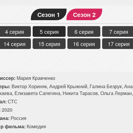
Сезон 1
Сезон 2
4 серия
5 серия
6 серия
7 серия
14 серия
15 серия
16 серия
17 серия
иссер:
Мария Кравченко
еры:
Виктор Хориняк, Андрей Крыжний, Галина Безрук, Ан
каева, Елизавета Сапегина, Никита Тарасов, Ольга Лерман
ал:
СТС
:
2020
ана:
Россия
р фильма:
Комедия