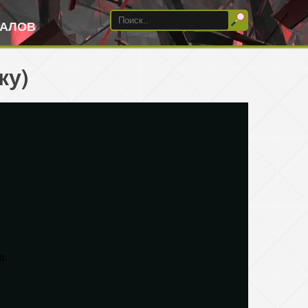
ИАЛОВ
ку)