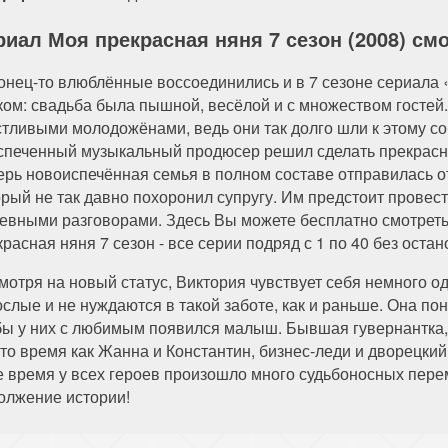
риал Моя прекрасная няня 7 сезон (2008) см
онец-то влюблённые воссоединились и в 7 сезоне сериала
ком: свадьба была пышной, весёлой и с множеством гостей.
стливыми молодожёнами, ведь они так долго шли к этому с
спеченный музыкальный продюсер решил сделать прекрасно
ерь новоиспечённая семья в полном составе отправилась о
орый не так давно похоронил супругу. Им предстоит провес
евными разговорами. Здесь Вы можете бесплатно смотреть
расная няня 7 сезон - все серии подряд с 1 по 40 без остан
мотря на новый статус, Виктория чувствует себя немного од
ослые и не нуждаются в такой заботе, как и раньше. Она пон
бы у них с любимым появился малыш. Бывшая гувернантка, 
В то время как Жанна и Константин, бизнес-леди и дворецки
е время у всех героев произошло много судьбоносных пере
олжение истории!