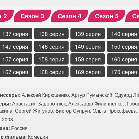
н 2
Сезон 3
Сезон 4
Сезон 5
Се
137 серия
138 серия
139 серия
140 серия
147 серия
148 серия
149 серия
150 серия
157 серия
158 серия
159 серия
160 серия
167 серия
168 серия
169 серия
170 серия
иссеры:
Алексей Кирющенко, Артур Румынский, Эдуард Ли
еры:
Анастасия Заворотнюк, Александр Филиппенко, Любов
акина, Сергей Жигунов, Виктор Супрун, Ольга Прокофьева,
:
2008
ана:
Россия
р фильма:
Комедия