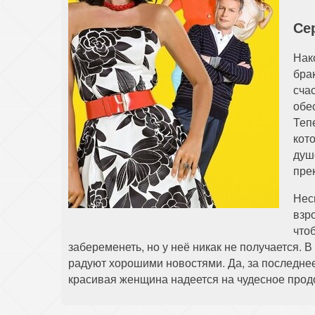
Се
Нак
бра
сча
обе
Теп
кот
душ
прек
Нес
взр
что
забеременеть, но у неё никак не получается. 
радуют хорошими новостями. Да, за последне
красивая женщина надеется на чудесное прод