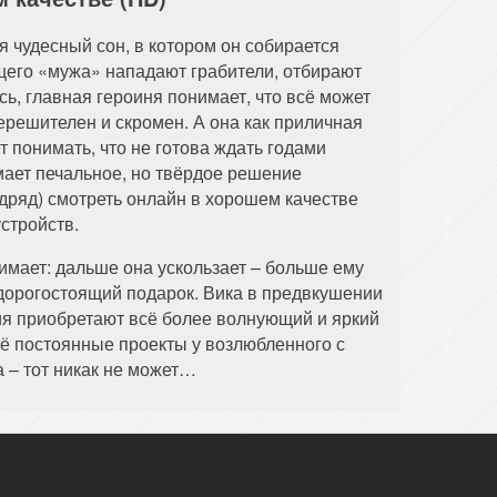
 чудесный сон, в котором он собирается
ущего «мужа» нападают грабители, отбирают
ь, главная героиня понимает, что всё может
ерешителен и скромен. А она как приличная
 понимать, что не готова ждать годами
мает печальное, но твёрдое решение
одряд) смотреть онлайн в хорошем качестве
стройств.
нимает: дальше она ускользает – больше ему
 дорогостоящий подарок. Вика в предвкушении
тия приобретают всё более волнующий и яркий
ещё постоянные проекты у возлюбленного с
 – тот никак не может…