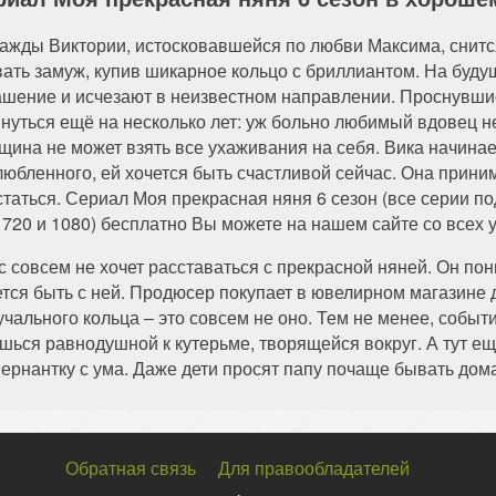
ажды Виктории, истосковавшейся по любви Максима, снится
вать замуж, купив шикарное кольцо с бриллиантом. На буд
ашение и исчезают в неизвестном направлении. Проснувшис
януться ещё на несколько лет: уж больно любимый вдовец н
щина не может взять все ухаживания на себя. Вика начинает
любленного, ей хочется быть счастливой сейчас. Она прини
статься. Сериал Моя прекрасная няня 6 сезон (все серии п
 720 и 1080) бесплатно Вы можете на нашем сайте со всех у
с совсем не хочет расставаться с прекрасной няней. Он по
ется быть с ней. Продюсер покупает в ювелирном магазине
учального кольца – это совсем не оно. Тем не менее, собы
аёшься равнодушной к кутерьме, творящейся вокруг. А тут 
рнантку с ума. Даже дети просят папу почаще бывать дома
Обратная связь
Для правообладателей