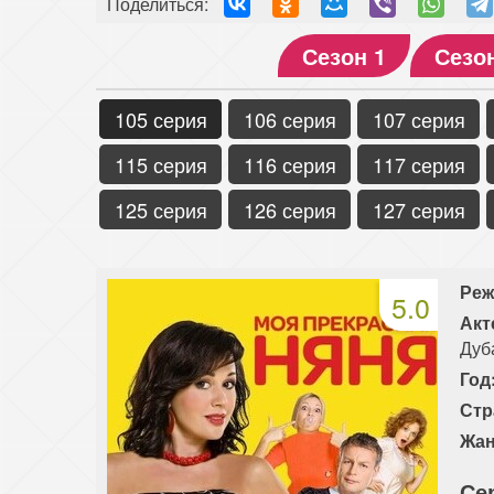
Поделиться:
Сезон 1
Сезо
105 серия
106 серия
107 серия
115 серия
116 серия
117 серия
125 серия
126 серия
127 серия
Реж
5.0
Акт
Дуб
Год
Стр
Жан
Се