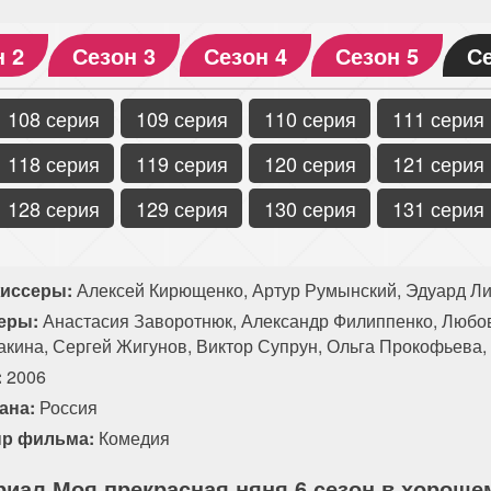
н 2
Сезон 3
Сезон 4
Сезон 5
Се
108 серия
109 серия
110 серия
111 серия
118 серия
119 серия
120 серия
121 серия
128 серия
129 серия
130 серия
131 серия
иссеры:
Алексей Кирющенко, Артур Румынский, Эдуард Ли
еры:
Анастасия Заворотнюк, Александр Филиппенко, Любов
акина, Сергей Жигунов, Виктор Супрун, Ольга Прокофьева,
:
2006
ана:
Россия
р фильма:
Комедия
риал Моя прекрасная няня 6 сезон в хорошем