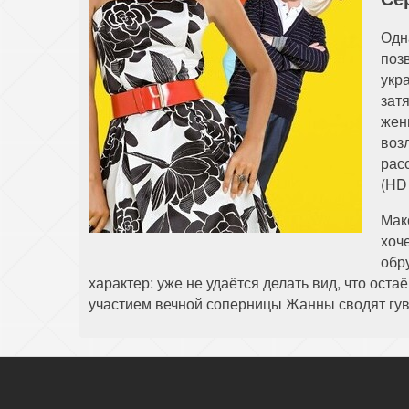
Одн
поз
укр
зат
жен
воз
рас
(HD
Мак
хоч
обр
характер: уже не удаётся делать вид, что ост
участием вечной соперницы Жанны сводят гуве