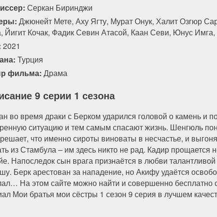
иссер:
Серкан Биринджи
еры:
Джюнейт Мете, Аху Ягту, Мурат Онук, Халит Озгюр Са
а, Йигит Кочак, Фадик Севин Атасой, Каан Севи, Юнус Имг
:
2021
ана:
Турция
р фильма:
Драма
исание 9 серии 1 сезона
ан во время драки с Берком ударился головой о камень и п
тренную ситуацию и тем самым спасают жизнь. Шенгюль пон
 решает, что именно сироты виноваты в несчастье, и выгоня
ать из Стамбула – им здесь никто не рад. Кадир прощается 
йе. Напоследок сын врага признаётся в любви талантливой д
шу. Берк арестован за нападение, но Акифу удаётся освобо
лал… На этом сайте можно найти и совершенно бесплатно с
иал Мои братья мои сёстры 1 сезон 9 серия в лучшем качест