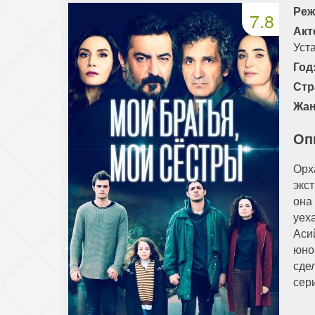
Реж
7.8
Акт
Уст
Год
Стр
Жан
Оп
Орх
экс
она
уех
Аси
юно
сде
сер