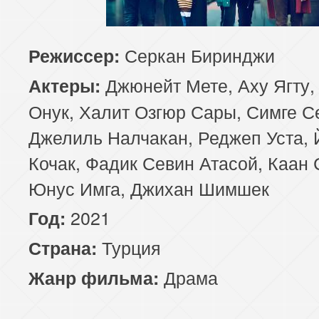
Серкан Биринджи
Режиссер:
Джюнейт Мете, Аху Ягту,
Актеры:
Онук, Халит Озгюр Сары, Симге С
Джелиль Налчакан, Реджеп Уста, 
Кочак, Фадик Севин Атасой, Каан 
Юнус Имга, Джихан Шимшек
2021
Год:
Турция
Страна:
Драма
Жанр фильма: