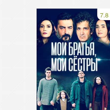
49 серия
50 серия
51 серия
7.8
53 серия
54 серия
55 серия
57 серия
58 серия
59 серия
61 серия
62 серия
63 серия