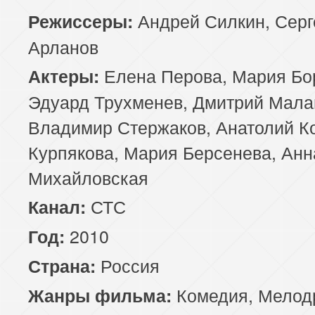
Андрей Силкин, Серг
Режиссеры:
85 серия
86 серия
87 серия
Арланов
89 серия
90 серия
Елена Перова, Мария Бор
Актеры:
Эдуард Трухменев, Дмитрий Мала
Владимир Стержаков, Анатолий Ко
Курпякова, Мария Берсенева, Анн
Михайловская
СТС
Канал:
2010
Год:
Россия
Страна:
Комедия
,
Мелод
Жанры фильма: