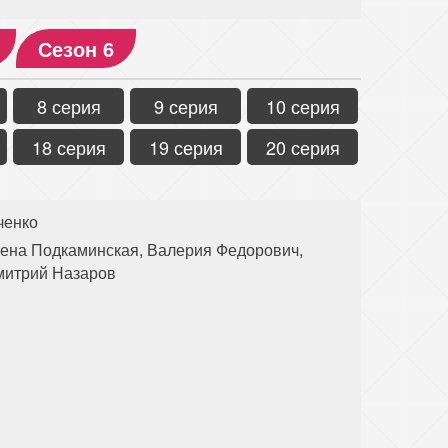
Сезон 6
8 серия
9 серия
10 серия
18 серия
19 серия
20 серия
ченко
лена Подкаминская, Валерия Федорович,
митрий Назаров