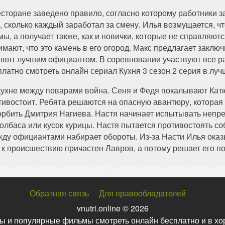
есторане заведено правило, согласно которому работники з
о, сколько каждый заработал за смену. Илья возмущается, 
мы, а получает также, как и новички, которые не справляют
мают, что это камень в его огород. Макс предлагает заключ
явят лучшим официантом. В соревновании участвуют все ра
платно смотреть онлайн сериал Кухня 3 сезон 2 серия в луч
кухне между поварами война. Сеня и Федя покалывают Катю.
тивостоит. Ребята решаются на опасную авантюру, которая 
скорбить Дмитрия Нагиева. Настя начинает испытывать неп
 колбаса или кусок курицы. Настя пытается противостоять со
ду официантами набирает обороты. Из-за Насти Илья оказы
о к происшествию причастен Лавров, а потому решает его п
Обратная связь
Для правообладателей
vnutri.online © 2026
ы и популярные фильмы смотреть онлайн бесплатно и в хо