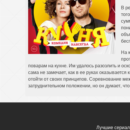
В р
тог
сум
пони
объ
бес
На 
про
поварам на кухне. Им удалось разозлить и о
сама не замечает, как в ее руках оказывается
отойти от своих принципов. Соревнование меж
затруднительном положении, но он думает, чт
Лучшие сериал