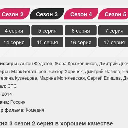
Сезон 2
Сезон 3
Сезон 4
Сезон 5
4 серия
5 серия
6 серия
7 серия
14 серия
15 серия
16 серия
17 серия
иссеры:
Антон Федотов, Жора Крыжовников, Дмитрий Дья
еры:
Марк Богатырев, Виктор Хориняк, Дмитрий Нагиев, Е
терина Кузнецова, Марина Могилевская, Сергей Епишев, Д
ал:
СТС
:
2014
ана:
Россия
р фильма:
Комедия
хня 3 сезон 2 серия в хорошем качестве