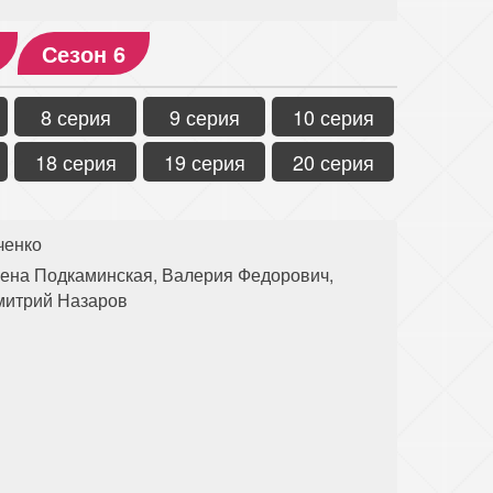
Сезон 6
8 серия
9 серия
10 серия
18 серия
19 серия
20 серия
ченко
лена Подкаминская, Валерия Федорович,
митрий Назаров