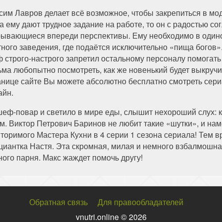
сим Лавров делает всё возможное, чтобы закрепиться в мо
да ему дают трудное задание на работе, то он с радостью со
рывающиеся впереди перспективы. Ему необходимо в одино
тного заведения, где подаётся исключительно «пища богов»
 строго-настрого запретил остальному персоналу помогать
ьма любопытно посмотреть, как же новенький будет выкруч
анице сайте Вы можете абсолютно бесплатно смотреть сериал
айн.
еф-повар и светило в мире еды, слышит нехороший слух: к
ам. Виктор Петрович Баринов не любит такие «шутки», и на
вторимого Мастера Кухни в 4 серии 1 сезона сериала! Те
ициантка Настя. Эта скромная, милая и немного взбалмошн
ного парня. Макс жаждет помочь другу!
Обратная связь
Для правообладателей
vnutri.online © 2026