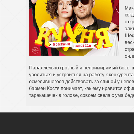
Мак
ког
отк
эли
Шеф
вес
стр
онл
Параллельно грозный и непримиримый босс, ш
уволиться и устроиться на работу к конкурент
осмелившегося действовать за спиной у непо
бармен Костя понимает, как ему нравится оф
таракашечек в голове, совсем свела с ума бед