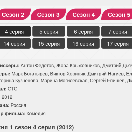
Сезон 2
Сезон 3
Сезон 4
Сезон 5
4 серия
5 серия
6 серия
7 серия
14 серия
15 серия
16 серия
17 серия
иссеры:
Антон Федотов, Жора Крыжовников, Дмитрий Дья
еры:
Марк Богатырев, Виктор Хориняк, Дмитрий Нагиев, Е
терина Кузнецова, Марина Могилевская, Сергей Епишев, Д
ал:
СТС
:
2012
ана:
Россия
р фильма:
Комедия
ня 1 сезон 4 серия (2012)