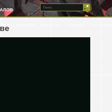
ИАЛОВ
тве