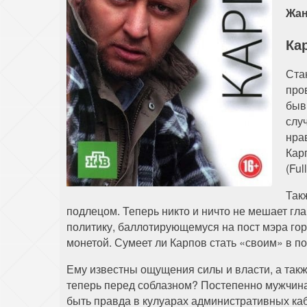
Жан
Ка
Ста
про
быв
слу
нра
Кар
(Ful
Так
подлецом. Теперь никто и ничто не мешает гл
политику, баллотирующемуся на пост мэра го
монетой. Сумеет ли Карпов стать «своим» в п
Ему известны ощущения силы и власти, а такж
теперь перед соблазном? Постепенно мужчина о
быть правда в кулуарах административных каб