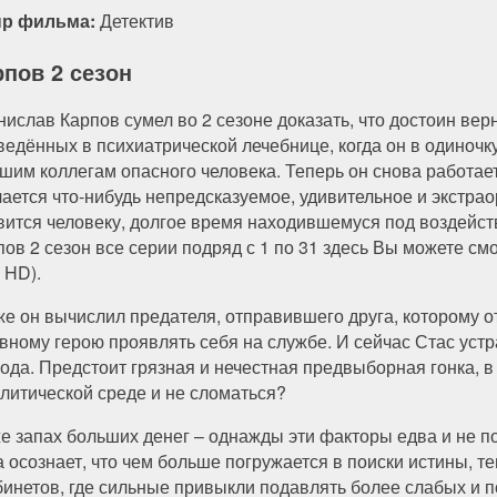
р фильма:
Детектив
рпов 2 сезон
нислав Карпов сумел во 2 сезоне доказать, что достоин вер
ведённых в психиатрической лечебнице, когда он в одиночк
шим коллегам опасного человека. Теперь он снова работает
чается что-нибудь непредсказуемое, удивительное и экстра
вится человеку, долгое время находившемуся под воздейс
пов 2 сезон все серии подряд с 1 по 31 здесь Вы можете с
l HD).
же он вычислил предателя, отправившего друга, которому от
авному герою проявлять себя на службе. И сейчас Стас уст
рода. Предстоит грязная и нечестная предвыборная гонка,
олитической среде и не сломаться?
е запах больших денег – однажды эти факторы едва и не по
сознает, что чем больше погружается в поиски истины, тем
инетов, где сильные привыкли подавлять более слабых и по