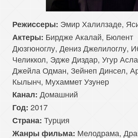
85 серия
86 серия
87 серия
Эмир Халилзаде, Яс
Режиссеры:
89 серия
90 серия
91 серия
Бирдже Акалай, Бюлент
Актеры:
93 серия
94 серия
95 серия
Дюзгюноглу, Дениз Джелилоглу, И
Челиккол, Эдже Диздар, Угур Асла
Джейла Одман, Зейнеп Динсел, Ар
Кылынч, Мухаммет Узунер
Домашний
Канал:
2017
Год:
Турция
Страна:
Мелодрама
,
Дра
Жанры фильма: