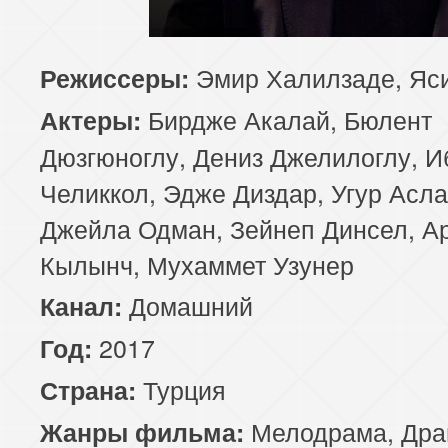
85 серия
86 серия
87 серия
Эмир Халилзаде, Яс
Режиссеры:
89 серия
90 серия
91 серия
Бирдже Акалай, Бюлент
Актеры:
93 серия
94 серия
95 серия
Дюзгюноглу, Дениз Джелилоглу, И
Челиккол, Эдже Диздар, Угур Асла
Джейла Одман, Зейнеп Динсел, Ар
Кылынч, Мухаммет Узунер
Домашний
Канал:
2017
Год:
Турция
Страна:
Мелодрама
,
Дра
Жанры фильма: