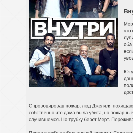
Вн
Мер
что
луп
оба
есл
уво
Юсу
дан
пол
дос
Спровоцировав пожар, люд Джеляля похищают 
собственно что дама была убита, но пожарные
случившемся. Но трубку берет Мерт. Переживая
Придя в себя на больничной кровати, Сарп от