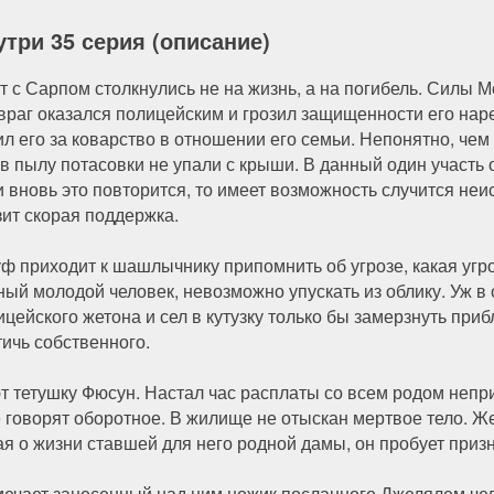
утри 35 серия (описание)
т с Сарпом столкнулись не на жизнь, а на погибель. Силы 
 враг оказался полицейским и грозил защищенности его на
ил его за коварство в отношении его семьи. Непонятно, чем
 в пылу потасовки не упали с крыши. В данный один участь о
и вновь это повторится, то имеет возможность случится не
зит скорая поддержка.
ф приходит к шашлычнику припомнить об угрозе, какая угрож
ный молодой человек, невозможно упускать из облику. Уж в 
ицейского жетона и сел в кутузку только бы замерзнуть при
тичь собственного.
тетушку Фюсун. Настал час расплаты со всем родом непр
 говорят оборотное. В жилище не отыскан мертвое тело. Ж
 о жизни ставшей для него родной дамы, он пробует призна
мечает занесенный над ним ножик посланного Джелялем че