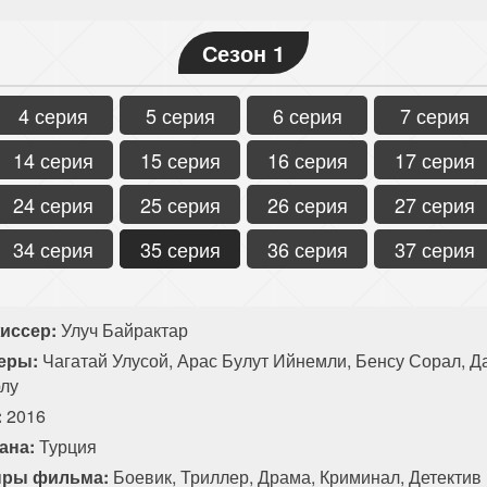
Сезон 1
4 серия
5 серия
6 серия
7 серия
14 серия
15 серия
16 серия
17 серия
24 серия
25 серия
26 серия
27 серия
34 серия
35 серия
36 серия
37 серия
иссер:
Улуч Байрактар
еры:
Чагатай Улусой, Арас Булут Ийнемли, Бенсу Сорал, Д
рлу
:
2016
ана:
Турция
ры фильма:
Боевик
,
Триллер
,
Драма
,
Криминал
,
Детектив