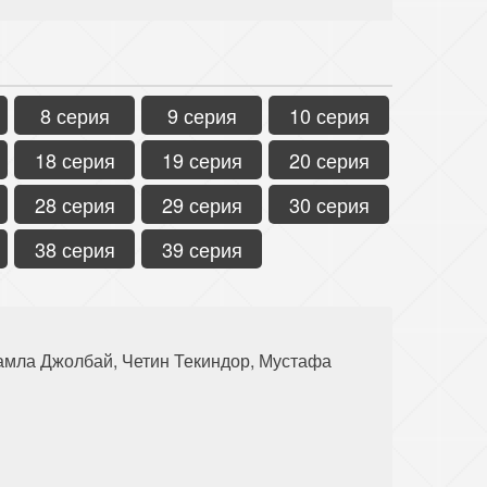
8 серия
9 серия
10 серия
18 серия
19 серия
20 серия
28 серия
29 серия
30 серия
38 серия
39 серия
амла Джолбай, ​Четин Текиндор, Мустафа