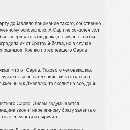
Мерту добавляло понимание такого, собственно
реченному основателю. А Сарп не сожалея сил
 бы завершилась их драка, в случае если бы
градила их от братоубийства, но в случае
исправимое. Крепко потерпевшего Сарпа
ает что от Сарпа. Такового человека, как
случае если он категорически отказался от
ближенным к Джелялю, то сходит на все, дабы
иятного Сарпа. Эйлем задумывается,
енщина звонит нареченному брату заявить о
ть о ее участи и выручить.
ловека. В данный один ему получается