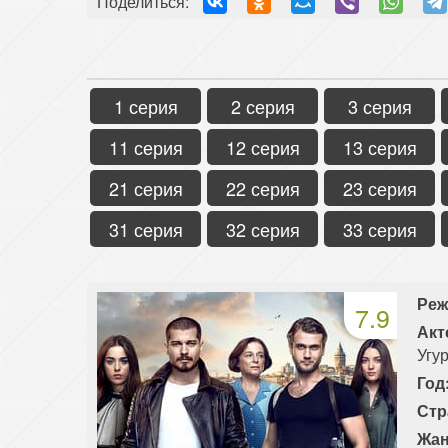
Поделиться:
1 серия
2 серия
3 серия
11 серия
12 серия
13 серия
21 серия
22 серия
23 серия
31 серия
32 серия
33 серия
Реж
7.9
Акт
Угу
Год
Стр
Жан