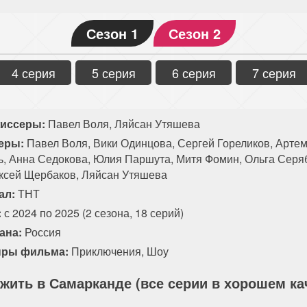
Сезон 1
Сезон 2
4 серия
5 серия
6 серия
7 серия
иссеры:
Павел Воля, Ляйсан Утяшева
еры:
Павел Воля, Вики Одинцова, Сергей Гореликов, Арте
ь, Анна Седокова, Юлия Паршута, Митя Фомин, Ольга Серяб
ксей Щербаков, Ляйсан Утяшева
ал:
ТНТ
:
с 2024 по 2025 (2 сезона, 18 серий)
ана:
Россия
ры фильма:
Приключения
,
Шоу
жить в Самарканде (все серии в хорошем ка