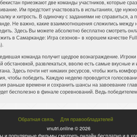
збекистан приезжают две команды участников, которые сраз
ивание. Им предстоит участвовать в испытаниях, где нужно 
калку и хитрость. В одиночку с заданиями не справиться, а 
анде. Не важно, какие взаимоотношения сложились между н
едить. Здесь Вы можете абсолютно бесплатно смотреть онл
жить в Самарканде: Игра сезонов» в хорошем качестве Ful
).
едившая команда получит щедрое вознаграждение. Игроки 
й обстановкой, развлекаться, вволю есть самые вкусные и
ана. Здесь почти нет никаких ресурсов, чтобы жить комфор
ия, чтобы победить. Каждую неделю проводится голосование
ия раньше времени и сохранить шансы на завоевание главн
дет бесполезно в финале соревнований. Ведь победителем 
Обратная связь
Для правообладателей
vnutri.online © 2026
ы и популярные фильмы смотреть онлайн бесплатно и в хо