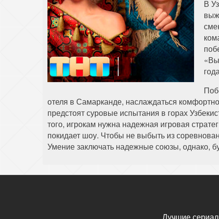
В У
выж
сме
ком
поб
«Вы
года
Поб
отеля в Самарканде, наслаждаться комфортно
предстоят суровые испытания в горах Узбекист
того, игрокам нужна надежная игровая стратег
покидает шоу. Чтобы не выбыть из соревнован
Умение заключать надежные союзы, однако, бу
Лучшие сериал