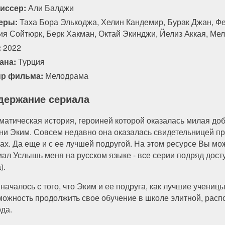
иссер:
Али Балджи
еры:
Таха Бора Элькоджа, Хелин Кандемир, Бурак Джан, Фе
ия Сойтюрк, Берк Хакман, Октай Экинджи, Йелиз Аккая, Ме
:
2022
ана:
Турция
р фильма:
Мелодрама
держание сериала
матическая история, героиней которой оказалась милая доб
ни Эким. Совсем недавно она оказалась свидетельницей пр
зах. Да еще и с ее лучшей подругой. На этом ресурсе Вы мо
иал Услышь меня на русском языке - все серии подряд дос
).
 началось с того, что Эким и ее подруга, как лучшие учени
можность продолжить свое обучение в школе элитной, рас
ода.