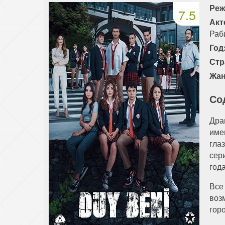
Реж
7.5
Акт
Раб
Год
Стр
Жан
Со
Дра
име
гла
сер
года
Все
воз
гор