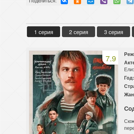
Поделиться:
1 серия
2 серия
3 серия
Реж
7.9
Акт
Ели
Год
Стр
Жан
Со
Сюже
пере