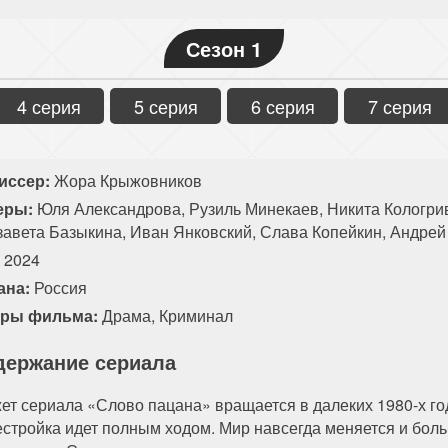
Сезон 1
4 серия
5 серия
6 серия
7 серия
иссер:
Жора Крыжовников
еры:
Юля Александрова, Рузиль Минекаев, Никита Кологри
завета Базыкина, Иван Янковский, Слава Копейкин, Андрей
:
2024
ана:
Россия
ры фильма:
Драма
,
Криминал
держание сериала
т сериала «Слово пацана» вращается в далеких 1980-х год
стройка идет полным ходом. Мир навсегда меняется и боль