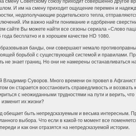
на смену Советскому союзу приходит совершенно другое вр
шлом. И им на смену приходит ощущение перемен и надеж
остки, недополучающие родительского тепла, отправляются
ключений. Им важно найти понимание и одобрение сверстни
ем сайте Вы можете найти все сезоны сериала «Слово паца
 года бесплатно и в хорошем качестве HD 1080.
образовывая банды, они совершают немало противоправных
тоящей борьбой с существующей системой и правилами. Пр
ть не знает границ. Но они не намерены останавливаться на
й Владимир Суворов. Много времени он провел в Афганиста
ом он старается восстановить справедливость и воззвать к
ириться с неожиданными трудностями на пути и верить, что
 изменит их жизни?
ход обещает быть непредсказуемым и весьма интересным. П
анного выбора. Что если в какой-то момент все поменяетс
переди и как они отразятся на непредсказуемой истории.