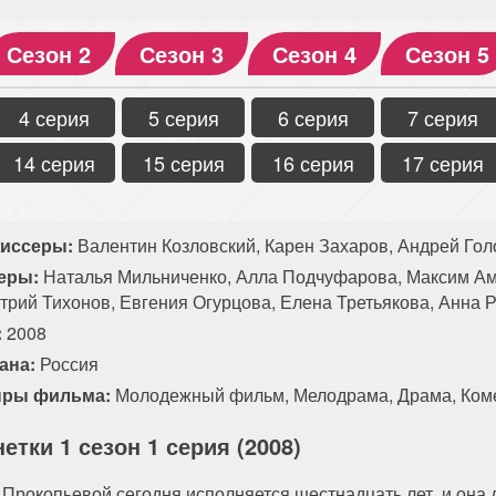
Сезон 2
Сезон 3
Сезон 4
Сезон 5
4 серия
5 серия
6 серия
7 серия
14 серия
15 серия
16 серия
17 серия
иссеры:
Валентин Козловский, Карен Захаров, Андрей Гол
еры:
Наталья Мильниченко, Алла Подчуфарова, Максим Аме
трий Тихонов, Евгения Огурцова, Елена Третьякова, Анна 
:
2008
ана:
Россия
ры фильма:
Молодежный фильм
,
Мелодрама
,
Драма
,
Ком
етки 1 сезон 1 серия (2008)
 Прокопьевой сегодня исполняется шестнадцать лет, и она 