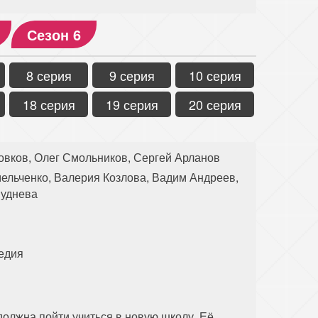
Сезон 6
8 серия
9 серия
10 серия
18 серия
19 серия
20 серия
овков, Олег Смольников, Сергей Арланов
льченко, Валерия Козлова, Вадим Андреев,
Руднева
едия
должна пойти учиться в новую школу. Её