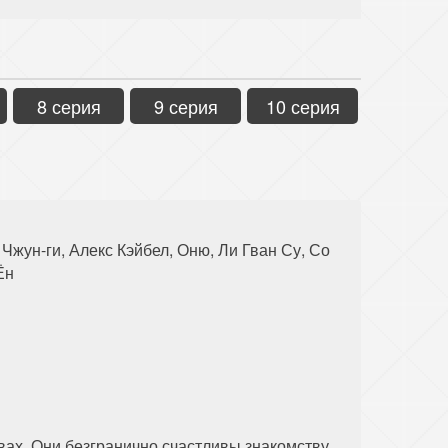
8 серия
9 серия
10 серия
Чжун-ги, Алекс Кэйбел, Оню, Ли Гван Су, Со
Ён
ах. Они безгранично счастливы знакомству.