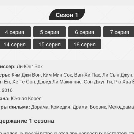
Сезон 1
4 серия
5 серия
6 серия
7 серия
14 серия
15 серия
16 серия
иссер:
Ли Юнг Бок
еры:
Ким Джи Вон, Ким Мин Сок, Ван-Хи Пак, Ли Сын Джун, 
н Ён, Хе Гё Сон, Дэвид Ли Макиннис, Сон Джун Ги, Рю Хва 
:
2016
ана:
Южная Корея
ры фильма:
Дорама
,
Комедия
,
Драма
,
Боевик
,
Мелодрама
держание 1 сезона
е молодых людей встречаются при непростых обстоятельств