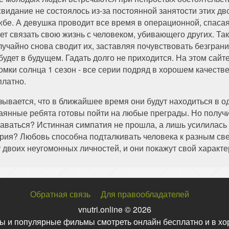
свидание не состоялось из-за постоянной занятости этих 
жбе. А девушка проводит все время в операционной, спасая 
ет связать свою жизнь с человеком, убивающего других. Так
лучайно снова сводит их, заставляя почувствовать безграни
 будет в будущем. Гадать долго не приходится. На этом сай
омки солнца 1 сезон - все серии подряд в хорошем качеств
платно.
зывается, что в ближайшее время они будут находиться в од
аянные ребята готовы пойти на любые преграды. Но получи
аваться? Истинная симпатия не прошла, а лишь усилилась с
ория? Любовь способна подталкивать человека к разным с
у двоих неугомонных личностей, и они покажут свой характ
Обратная связь
Для правообладателей
vnutri.online © 2026
ы и популярные фильмы смотреть онлайн бесплатно и в хо