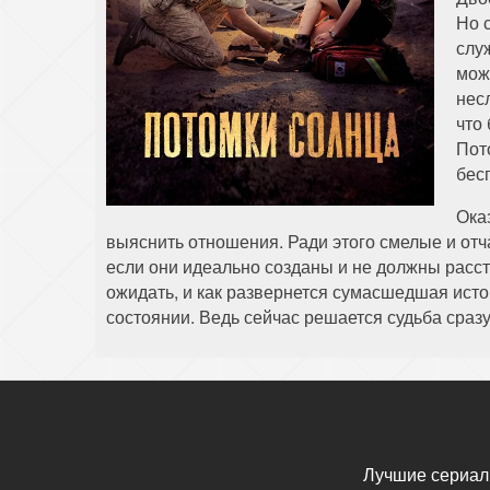
Но 
слу
мож
нес
что
Пот
бес
Ока
выяснить отношения. Ради этого смелые и отч
если они идеально созданы и не должны расст
ожидать, и как развернется сумасшедшая ист
состоянии. Ведь сейчас решается судьба сраз
Лучшие сериал