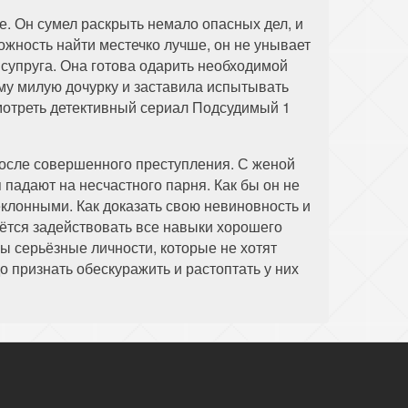
е. Он сумел раскрыть немало опасных дел, и
жность найти местечко лучше, он не унывает
супруга. Она готова одарить необходимой
ему милую дочурку и заставила испытывать
мотреть детективный сериал Подсудимый 1
после совершенного преступления. С женой
падают на несчастного парня. Как бы он не
еклонными. Как доказать свою невиновность и
дётся задействовать все навыки хорошего
ы серьёзные личности, которые не хотят
до признать обескуражить и растоптать у них