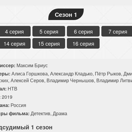
Сезон 1
4 серия
5 серия
6 серия
7 серия
14 серия
15 серия
16 серия
иссер:
Максим Бриус
еры:
Алиса Горшкова, Александр Кладько, Пётр Рыков, Дм
ских, Алексей Серов, Владимир Чернышов, Владимир Литви
ал:
НТВ
:
2019
ана:
Россия
ры фильма:
Детектив
,
Драма
дсудимый 1 сезон