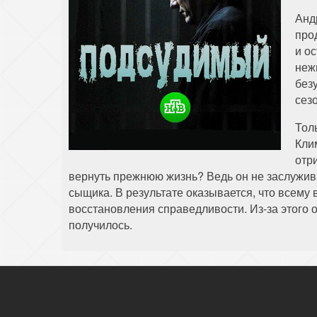
Анд
про
и о
неж
без
сез
Тол
Кли
отр
вернуть прежнюю жизнь? Ведь он не заслужива
сыщика. В результате оказывается, что всему
восстановления справедливости. Из-за этого он
получилось.