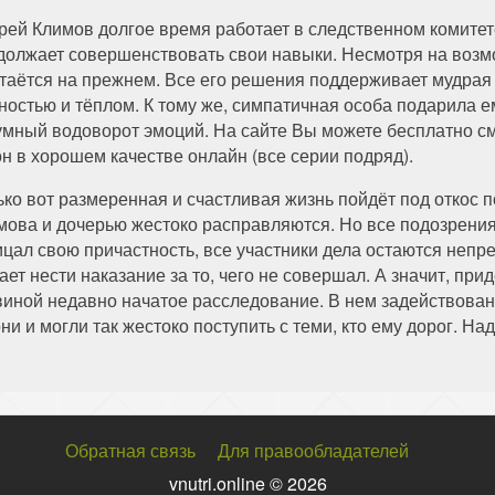
рей Климов долгое время работает в следственном комитет
должает совершенствовать свои навыки. Несмотря на возмо
стаётся на прежнем. Все его решения поддерживает мудрая 
ностью и тёплом. К тому же, симпатичная особа подарила 
умный водоворот эмоций. На сайте Вы можете бесплатно с
он в хорошем качестве онлайн (все серии подряд).
ько вот размеренная и счастливая жизнь пойдёт под откос 
мова и дочерью жестоко расправляются. Но все подозрения 
ицал свою причастность, все участники дела остаются непр
ет нести наказание за то, чего не совершал. А значит, при
 виной недавно начатое расследование. В нем задействован
и и могли так жестоко поступить с теми, кто ему дорог. На
Обратная связь
Для правообладателей
vnutri.online © 2026