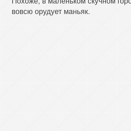
Похоже, в маленьком скучном гор
вовсю орудует маньяк.