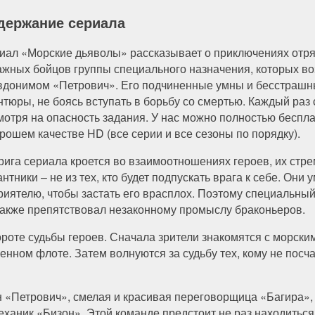
держание сериала
иал «Морские дьяволы» рассказывает о приключениях отряд
ажных бойцов группы специального назначения, которых в
вдонимом «Петрович». Его подчиненные умны и бесстрашны
нтюры, не боясь вступать в борьбу со смертью. Каждый раз
мотря на опасность задания. У нас можно полностью беспл
орошем качестве HD (все серии и все сезоны по порядку).
рига сериала кроется во взаимоотношениях героев, их стре
нтники – не из тех, кто будет подпускать врага к себе. Он
риятелю, чтобы застать его врасплох. Поэтому специальны
 также препятствовал незаконному промыслу браконьеров.
ороте судьбы героев. Сначала зрители знакомятся с морск
енном флоте. Затем волнуются за судьбу тех, кому не посч
«Петрович», смелая и красивая переговорщица «Багира», 
ханик «Бизон». Этой команде предстоит не раз находиться 