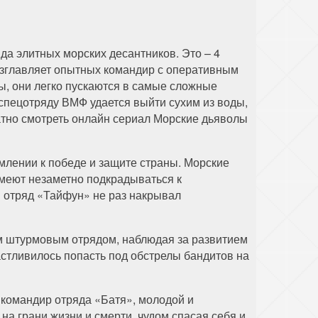
а элитных морских десантников. Это – 4
озглавляет опытных командир с оперативным
, они легко пускаются в самые сложные
 спецотряду ВМФ удается выйти сухим из воды,
атно смотреть онлайн сериал Морские дьяволы
млении к победе и защите страны. Морские
и умеют незаметно подкрадываться к
й отряд «Тайфун» не раз накрывал
им штурмовым отрядом, наблюдая за развитием
астливилось попасть под обстрелы бандитов на
командир отряда «Батя», молодой и
на грани жизни и смерти, чудом спасая себя и