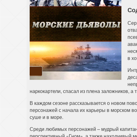
Со
Сер
отв
псе
ава
нес
в х
Инт
деса
неп
наркокартели, спасал из плена заложников, а
В каждом сезоне рассказывается о новом пов
персонажей с начала их карьеры в морском во
суше и в море.
Среди любимых персонажей – мудрый капитан 
перспективный «Гном», а также находчивый ме