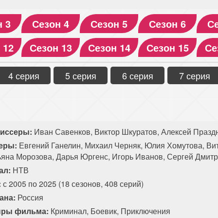
н 3
Сезон 4
Сезон 5
Сезон 6
Се
 12
Сезон 13
Сезон 14
Сезон 15
Се
4 серия
5 серия
6 серия
7 серия
иссеры:
Иван Савенков, Виктор Шкуратов, Алексей Празд
еры:
Евгений Ганелин, Михаил Черняк, Юлия Хомутова, Ви
ьяна Морозова, Дарья Юргенс, Игорь Иванов, Сергей Дмит
ал:
НТВ
:
с 2005 по 2025 (18 сезонов, 408 серий)
ана:
Россия
ры фильма:
Криминал
,
Боевик
,
Приключения