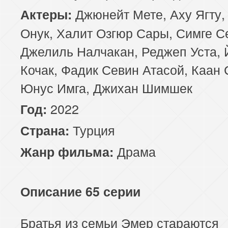
Джюнейт Мете, Аху Ягту,
Актеры:
Онук, Халит Озгюр Сары, Симге С
Джелиль Налчакан, Реджеп Уста, 
Кочак, Фадик Севин Атасой, Каан 
Юнус Имга, Джихан Шимшек
2022
Год:
Турция
Страна:
Драма
Жанр фильма:
Описание 65 серии
Братья из семьи Эмер стараются