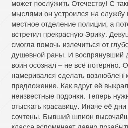
может послужить Отечеству! С та
мыслями он устроился на службу 
местное отделение полиции, а по
встретил прекрасную Эрику. Деву
смогла помочь излечиться от глуб
душевной раны. И воспрянувший 
воин осознал – не всё потеряно. 
намеривался сделать возлюбленн
предложение. Как вдруг её выкра
неизвестные подонки. Теперь нуж
отыскать красавицу. Иначе её дни
сочтены. Бывший шпион высочай
класса вспоминает давно позабы