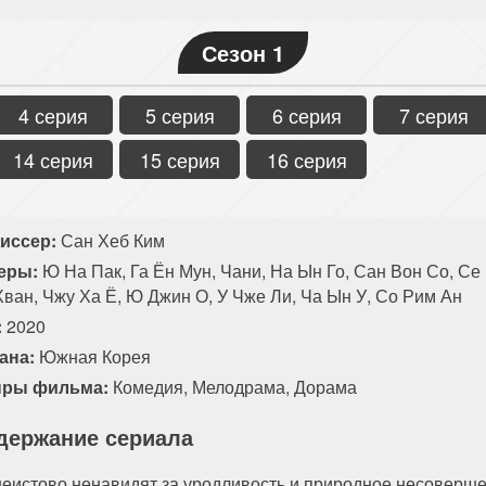
Сезон 1
4 серия
5 серия
6 серия
7 серия
14 серия
15 серия
16 серия
иссер:
Сан Хеб Ким
еры:
Ю На Пак, Га Ён Мун, Чани, На Ын Го, Сан Вон Со, Се
Хван, Чжу Ха Ё, Ю Джин О, У Чже Ли, Ча Ын У, Со Рим Ан
:
2020
ана:
Южная Корея
ры фильма:
Комедия
,
Мелодрама
,
Дорама
держание сериала
неистово ненавидят за уродливость и природное несоверше