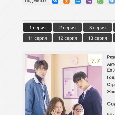
Поделиться:
1 серия
2 серия
3 серия
11 серия
12 серия
13 серия
Реж
7.7
Акт
Ёп 
Год
Стр
Жан
Со
Её 