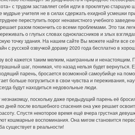
сота» с трудом заставляет себя идти в проклятую старшую ш
е мудрые учителя не в силах сдержать ехидной усмешки пр
 труднее переступить порог ненавистного учебного заведен
 решает разом покончить со всеми проблемами. Это так легк
переживать о глупых словах одноклассников и злых взгляда
окую точку здания. На нашем сайте Вы можете найти все се
айн с русской озвучкой дораму 2020 года бесплатно в хоро
зу всё кажется таким мелким, наигранным и ненастоящим. 
страшный шаг, понимая, что назад нельзя будет вернуться. 
ходящий парень, бросается возможной самоубийце на помощ
ает больше погрузиться в свои чувства и переживания, нау
всегда будут находиться недовольные люди.
 незнакомцу, поскольку даже предыдущий парень её бросил
ько дней после волшебного спасения она уже решает освои
асоту. Спустя некоторое время ещё вчера грустная девуш
ледуют кошмарные воспоминания. Она мигом становится перв
ба существует в реальности!