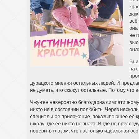
кра
даж
всё
она
не 
выс
онл
Вни
на 
про
дурацкого мнения остальных людей. И предлаг
не думать, что скажут остальные. Потому что 
Чжу-ген невероятно благодарна симпатичному
никто не в состоянии полюбить. Через нескол
специальное приложение, показывающее её кр
школу, где её никто не знает. И где не прес
поверить глазам, что настолько идеальная осо