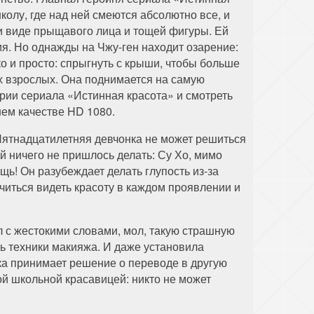
колу, где над ней смеются абсолютно все, и
и виде прыщавого лица и тощей фигуры. Ей
ия. Но однажды на Чжу-ген находит озарение:
о и просто: спрыгнуть с крыши, чтобы больше
х взрослых. Она поднимается на самую
рии сериала «Истинная красота» и смотреть
шем качестве HD 1080.
Пятнадцатилетняя девчонка не может решиться
Ей ничего не пришлось делать: Су Хо, мимо
ь! Он разубеждает делать глупость из-за
читься видеть красоту в каждом проявлении и
 с жестокими словами, мол, такую страшную
ть техники макияжа. И даже установила
ка принимает решение о переводе в другую
ой школьной красавицей: никто не может