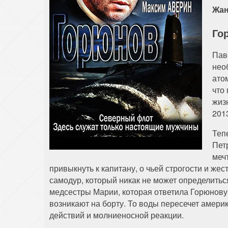
Жан
Го
Пав
нео
ато
что
жиз
201
Теп
Пет
меч
привыкнуть к капитану, о чьей строгости и же
самодур, который никак не может определить
медсестры Марии, которая ответила Горюнову
возникают на борту. То воды пересечет америк
действий и молниеносной реакции.