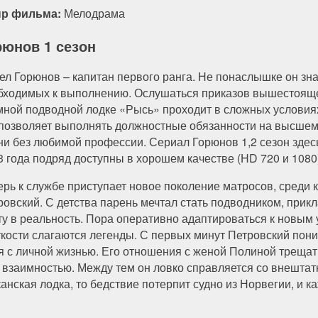
р фильма:
Мелодрама
рюнов 1 сезон
ел Горюнов – капитан первого ранга. Не понаслышке он зна
бходимых к выполнению. Ослушаться приказов вышестояще
мной подводной лодке «Рысь» проходит в сложных условиях
 позволяет выполнять должностные обязанности на высшем
ни без любимой профессии. Сериал Горюнов 1,2 сезон здес
3 года подряд доступны в хорошем качестве (HD 720 и 1080
ерь к службе приступает новое поколение матросов, среди
ровский. С детства парень мечтал стать подводником, при
ту в реальность. Пора оперативно адаптироваться к новым 
сткости слагаются легенды. С первых минут Петровский пон
ся с личной жизнью. Его отношения с женой Полиной треща
 взаимностью. Между тем он ловко справляется со внешта
анская лодка, то бедствие потерпит судно из Норвегии, и 