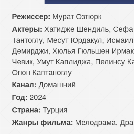
Мурат Озтюрк
Режиссер:
Хатидже Шендиль, Сефа
Актеры:
Тантоглу, Месут Юрдакул, Исмаил
Демирджи, Хюлья Гюльшен Ирмак
Чевик, Умут Каплиджа, Пелинсу К
Огюн Каптаноглу
Домашний
Канал:
2024
Год:
Турция
Страна:
Мелодрама
,
Дра
Жанры фильма: