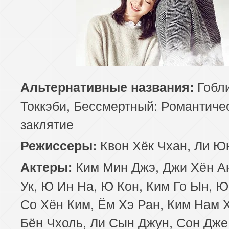
Гобли
Альтернативные названия:
Токкэби, Бессмертный: Романтиче
заклятие
Квон Хёк Чхан, Ли Ю
Режиссеры:
Ким Мин Джэ, Джи Хён Ан
Актеры:
Ук, Ю Ин На, Ю Кон, Ким Го Ын, Ю
Со Хён Ким, Ём Хэ Ран, Ким Нам 
Бён Чхоль, Ли Сын Джун, Сон Дже